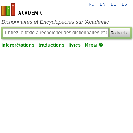
RU
EN
DE
ES
fr-academic.com
Dictionnaires et Encyclopédies sur 'Academic'
Recherche!
interprétations
traductions
livres
Игры ⚽