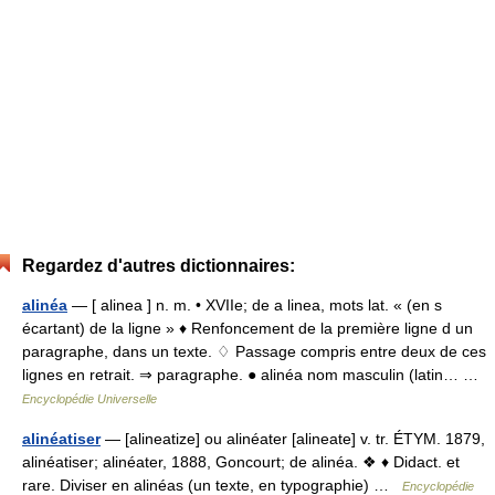
Regardez d'autres dictionnaires:
alinéa
— [ alinea ] n. m. • XVIIe; de a linea, mots lat. « (en s
écartant) de la ligne » ♦ Renfoncement de la première ligne d un
paragraphe, dans un texte. ♢ Passage compris entre deux de ces
lignes en retrait. ⇒ paragraphe. ● alinéa nom masculin (latin… …
Encyclopédie Universelle
alinéatiser
— [alineatize] ou alinéater [alineate] v. tr. ÉTYM. 1879,
alinéatiser; alinéater, 1888, Goncourt; de alinéa. ❖ ♦ Didact. et
rare. Diviser en alinéas (un texte, en typographie) …
Encyclopédie