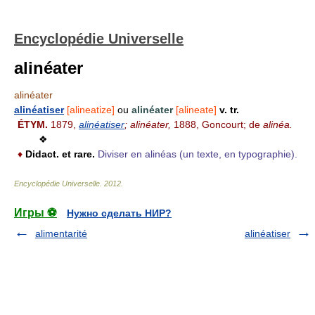
Encyclopédie Universelle
alinéater
alinéater
alinéatiser
[alineatize]
ou
alinéater
[alineate]
v. tr.
ÉTYM.
1879,
alinéatiser
; alinéater,
1888, Goncourt; de
alinéa.
❖
♦
Didact. et rare.
Diviser en alinéas (un texte, en typographie).
Encyclopédie Universelle
.
2012
.
Игры ⚽
Нужно сделать НИР?
alimentarité
alinéatiser